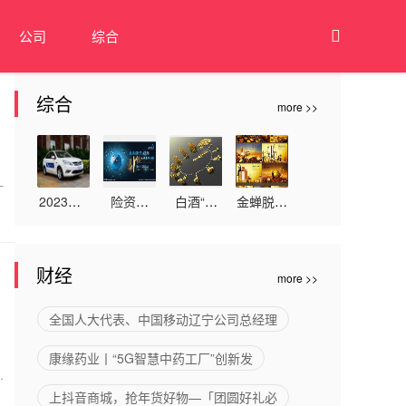
公司
综合

综合
more >>
计
2023年3
险资对
白酒“新
金蝉脱壳
月27日接
“双创”板
国标”加
是什么意
新车日子
块热情大
速行业洗
思-综合
财经
more >>
好不好
增 二季
牌
意外险
度调研频
全国人大代表、中国移动辽宁公司总经理
次环比增
，
康缘药业丨“5G智慧中药工厂”创新发
长70%
.
上抖音商城，抢年货好物—「团圆好礼必