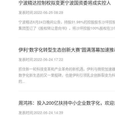
宁波精达控制权拟变更宁波国资委将成实控人
发表时间:2022-06-25 08:29
宁波精达6月24日晚间公告，持股31.98%的控股股东沙
集团签订了《股权转让意向书》，将沙坪控股100%股权在沙
伊利“数字化转型生态创新大赛”圆满落幕加速
发表时间:2022-06-24 17:22
抓住新一轮科技变革和产业革命的新机遇，伊利与微软加速
数字化新生态的又一里程碑，也是伊利引领乳企创新裂变为科
的...
周鸿祎：投入200亿扶持中小企业数字化，欢迎来
发表时间:2022-06-24 14:39