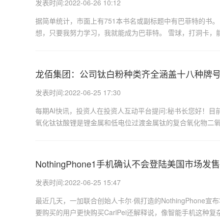
发表时间:2022-06-26 10:12
据简单统计，市面上有751本书名或副标题中有巴菲特的书。
想，只要我努力学习，我就能成为巴菲特。 雪球，打洞卡，能
龙佰集团：公司钛白粉种类齐全涵盖十八种牌
发表时间:2022-06-25 17:30
每期AI快讯，投资人在投资人互动平台提问:秘书长您好！
氧化钛钛酸锂是锂金属和低电位过渡金属钛的复合氧化物二氧化
NothingPhone1手机确认不会登陆美国市场发售
发表时间:2022-06-25 15:47
最近几天，一加联合创始人卡尔·佩打造的NothingPhon
要购买的用户更快购买CarlPei还解释说，像智能手机这种