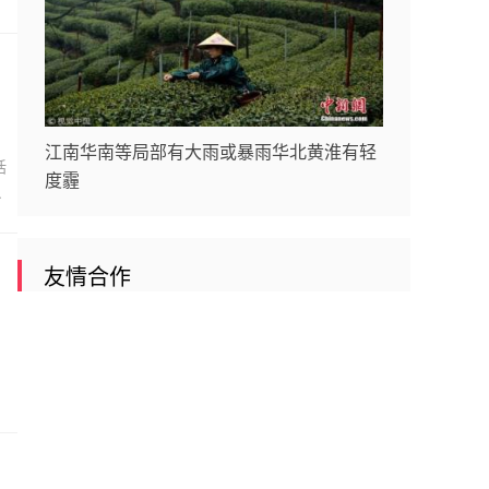
江南华南等局部有大雨或暴雨华北黄淮有轻
括
度霾
.
友情合作