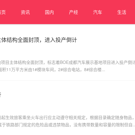
首页
资讯
国内
产经
汽车
生活
主体结构全面封顶，进入投产倒计
地项目主体结构全面封顶，标志着BOE成都汽车展示基地项目进入投产倒
积11万平方米由1#模块车间，2#综合电站，8#综合楼...
行
日起生效旅客乘坐火车出行应主动遵守相关规定，根据目录确定随身物品
于铁路部门规定的危险品或违禁物品，没有携带数量和容量的限制但自..