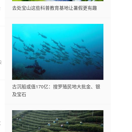
去处宝山这些科普教育基地让暑假更有趣
企
股
古沉船或值170亿：搜罗殖民地大批金、银
及宝石
，
沉