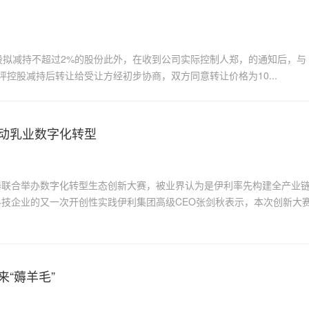
坪控股拟减持不超过2%的股份此外，在收到公司实际控制人郑，的通知后，与
坪控股减持后转让给受让方经初步协商，双方同意转让价格为10...
推动乳业数字化转型
器联合举办数字化转型生态创新大赛，被业界认为是伊利率先构建全产业
技企业的又一次开创性实践伊利集团高级CEO张剑秋表示，本次创新大
“薅羊毛”