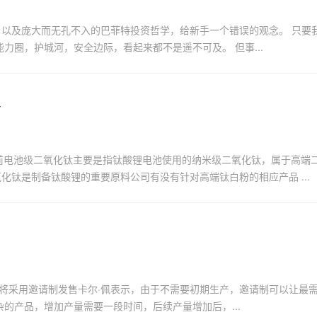
 以及庞大而无孔不入的巴菲特投资哲学，给新手一个错误的观念。 只要
力圈，护城河，安全边际，看起来都不是遥不可及。 但事...
号
目前电池级二氧化钛主要是指钛酸锂电池使用的纳米级二氧化钛，属于高端
钛是制备钛酸锂的重要原料公司有没有针对高端钛白粉的相应产品 ...
e宣布将采用邀请制发售卡尔·佩表示，由于不需要初期生产，邀请制可以让最
复杂的产品，增加产量需要一段时间，后续产量增加后，...