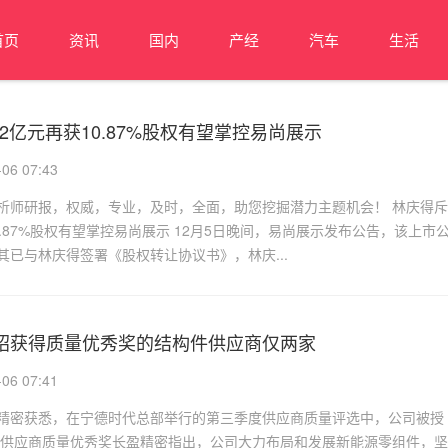
首页
资讯
国内
产经
汽车
生活
62亿元再获10.87%股权有望掌控易尚展示
6 07:43
师研报，权威，专业，及时，全面，助您挖掘潜力主题机会！ 林庆得斥
10.87%股权有望掌控易尚展示 12月5日晚间，易尚展示发布公告，该上市
其已与林庆得签署《股权转让协议书》，林庆...
绍获得质量优秀奖的结构件供应商仅两家
6 07:41
精密获悉，在宁德时代总部举行的第三季度供应商质量评选中，公司被授
季度供应商质量优秀奖长盈精密指出，公司大力布局和发展新能源零组件，坚