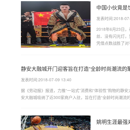
中国小伙竟是
发表时间:2018-07-0
2018年6月2
丝、没有闪光灯，
凭借点数战胜了对手
静安大融城开门迎客旨在打造“全龄时尚潮流的聚
发表时间:2018-07-09 13:40
据《劳动报》报道，力推“一站式”消费和“体验性”购物的静
安大融城吸纳了近300家商户入驻，旨在打造“全龄时尚潮流的
姚明生涯最强