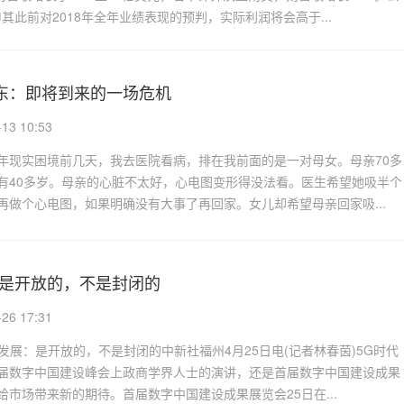
此前对2018年全年业绩表现的预判，实际利润将会高于...
东：即将到来的一场危机
3 10:53
年现实困境前几天，我去医院看病，排在我前面的是一对母女。母亲70多
有40多岁。母亲的心脏不太好，心电图变形得没法看。医生希望她吸半个
再做个心电图，如果明确没有大事了再回家。女儿却希望母亲回家吸...
：是开放的，不是封闭的
6 17:31
G发展：是开放的，不是封闭的中新社福州4月25日电(记者林春茵)5G时代
届数字中国建设峰会上政商学界人士的演讲，还是首届数字中国建设成果
给市场带来新的期待。首届数字中国建设成果展览会25日在...