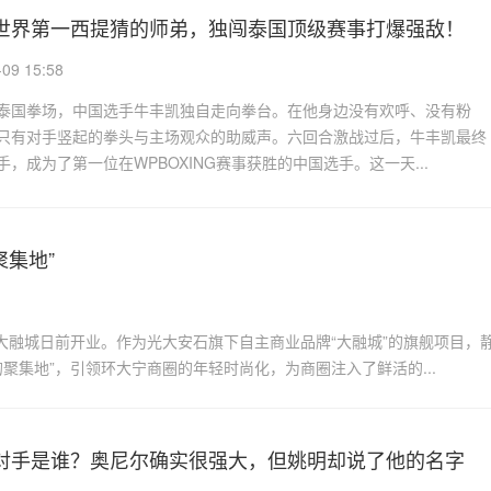
世界第一西提猜的师弟，独闯泰国顶级赛事打爆强敌！
9 15:58
3日，泰国拳场，中国选手牛丰凯独自走向拳台。在他身边没有欢呼、没有粉
只有对手竖起的拳头与主场观众的助威声。六回合激战过后，牛丰凯最终
，成为了第一位在WPBOXING赛事获胜的中国选手。这一天...
集地”
安大融城日前开业。作为光大安石旗下自主商业品牌“大融城”的旗舰项目，
聚集地”，引领环大宁商圈的年轻时尚化，为商圈注入了鲜活的...
对手是谁？奥尼尔确实很强大，但姚明却说了他的名字