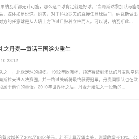
如果纳瓦斯都无计可施，那么这个球肯定就是好球。”当哥斯达黎加队与塞
后，媒体如是说道。确实，对于科拉罗夫的直接任意球破门，纳瓦斯做出
对方的任意球是从人墙上方飞过且贴着立柱而入。可以说，纳瓦斯此...
巡礼之丹麦—童话王国浴火重生
0 23:12
队之一，北欧足球的旗帜。1992年欧洲杯，预选赛遭到淘汰的丹麦队幸运
南斯拉夫进入决赛圈，并一路过关斩将最终获得冠军，丹麦国家队也在欧
属于他们的童话。2010年世界杯之后，丹麦开始进入一段新的...
基的营收增长了30%至93亿美元，若不计算汉堡南美，则营收增长10%。公