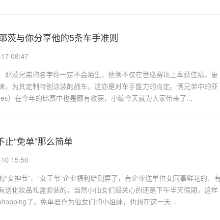
·耶茨与你分享他的5条车手准则
7 08:47
，耶茨兄弟的名字你一定不会陌生，他俩不仅在世巡赛场上率获佳绩，更
睐，为其定制特别涂装的战车，这亦是对车手能力的肯定。俩兄弟中的亚
Yates）在今年的比赛中也是颇有收获，小编今天就为大家带来了...
止“免单”那么简单
0 15:50
的“女神节”、“女王节”企业福利给刷屏了，有企业送单位女同事鲜花的、
有送化妆品礼盒套装的，当然小仙女们最关心的还是下午半天假期，这样
hopping了。免单君作为仙女们的小姐妹，也想在这一天...