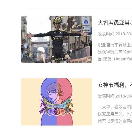
大智若愚亚当
发表时间:2018-03-1
职业自行车赛场上
是获得赞助商的青
当·耶茨（Adam
女神节福利，不
发表时间:2018-03-1
一大早，被朋友圈
送家居用品的、也
就可以尽情的商场s