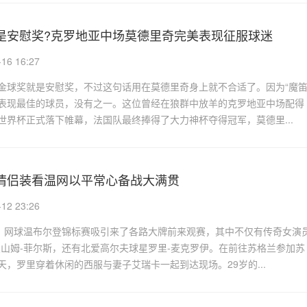
是安慰奖?克罗地亚中场莫德里奇完美表现征服球迷
6 16:27
金球奖就是安慰奖，不过这句话用在莫德里奇身上就不合适了。因为“魔笛
表现最佳的球员，没有之一。这位曾经在狼群中放羊的克罗地亚中场配得
世界杯正式落下帷幕，法国队最终捧得了大力神杯夺得冠军，莫德里...
情侣装看温网以平常心备战大满贯
2 23:26
日，网球温布尔登锦标赛吸引来了各路大牌前来观赛，其中不仅有传奇女演
星山姆-菲尔斯，还有北爱高尔夫球星罗里-麦克罗伊。在前往苏格兰参加苏
天，罗里穿着休闲的西服与妻子艾瑞卡一起到达现场。29岁的...