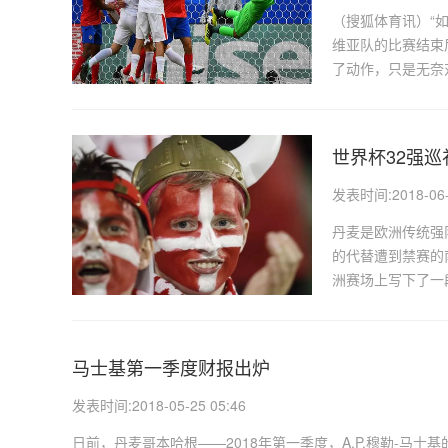
（搜狐体育讯）“
维亚队的比赛结束
了动作，只是无奈
世界杯32强
发表时间:2018-06-1
丹麦是欧洲传统强
的代替遭到禁赛的
洲赛场上写下了一段
马士基第一季度财报出炉
发表时间:2018-05-25 05:46
日前，丹麦哥本哈根——2018年第一季度，A.P.穆勒-马士