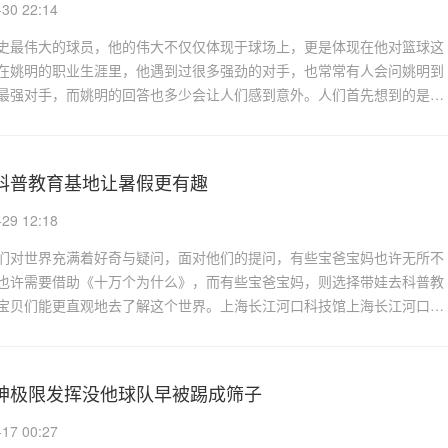
0 22:14
史最伟大的球员，他的伟大不仅仅体现于球场上，更是体现在他对篮球这
在姚明的职业生涯里，他遇到过很多强劲的对手，也常常有人会问姚明到
最强对手，而姚明的回答也多少会让人们感到意外。人们首先想到的是
科普教育基地让暑假更有趣
9 12:18
们对世界充满着好奇与疑问，面对他们的提问，有些宝爸宝妈也许无所不
也许需要借助《十万个为什么》，而有些宝爸宝妈，则选择带娃去科普教
宝贝们能更直观地去了解这个世界。上海长江河口科技馆上海长江河口
神极限发挥没他球队早被踢成筛子
7 00:27