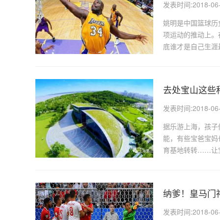
发表时间:2018-06-3
姚明是中国篮球历
项运动的推动上。
底谁才是自己生涯
奥...
去处宝山这些
发表时间:2018-06-2
据乐游上海，孩子
能，有些宝爸宝妈
育基地转转……让
科...
纳爹！皇马门
发表时间:2018-06-1