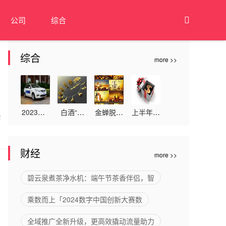
公司
综合

综合
more >>
2023年3
白酒“新
金蝉脱壳
上半年经
公
月27日接
国标”加
是什么意
济复苏稳
新车日子
速行业洗
思-综合
健 宏观
财经
more >>
好不好
牌
意外险
指标向好
预期升温
碧云泉煮茶净水机：端午节茶香伴侣，智
乘数而上「2024数字中国创新大赛数
全域推广全新升级，更高效撬动流量助力