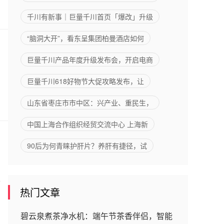
千川有新事｜巨量千川首页「爆改」升级
“脑洞大开”，看东呈集团柏曼酒店如何
巨量千川产品年度升级发布会，开启电商
巨量千川618好物节大促攻略发布，让
山东省枣庄市市中区：兴产业、重民生，
中国上海合作组织经贸交流中心 上海新
90后为何青睐护肝片？养肝有捷径，试
行
热门文章
碧云泉煮茶净水机：端午节茶香伴侣，智能