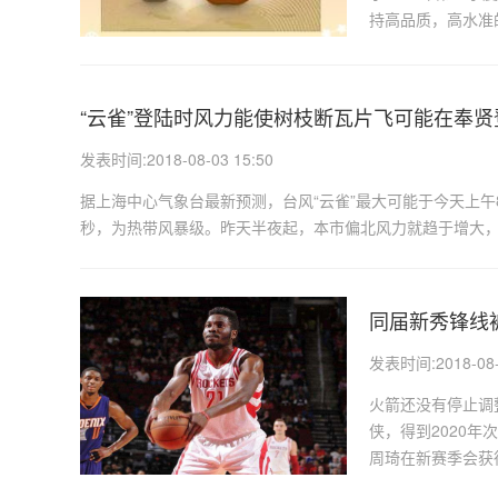
“云雀”登陆时风力能使树枝断瓦片飞可能在奉贤
发表时间:2018-08-03 15:50
据上海中心气象台最新预测，台风“云雀”最大可能于今天上午8
秒，为热带风暴级。昨天半夜起，本市偏北风力就趋于增大，今
同届新秀锋线
发表时间:2018-08-0
火箭还没有停止调
侠，得到2020
周琦在新赛季会获