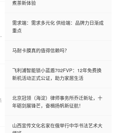
煮茶新体验
需求端：需求多元化 供给端：品牌力日渐成
重点
”
马耐卡膜真的值得信赖吗？
飞利浦智能锁小蓝盾702FVP：12年免费换
新机活动正式公证，助力家居生活
北京冠领（海淀）律师事务所乔迁新址，十
员
年砺剑展锋芒，奋楫扬帆新征航！
山西宣传文化名家在俄举行中华书法艺术大