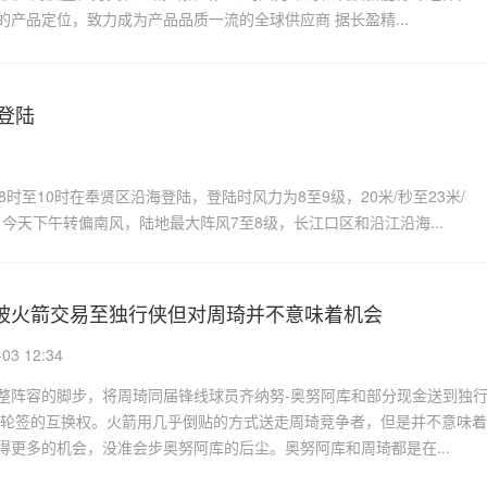
持高品质，高水准的产品定位，致力成为产品品质一流的全球供应商 据长盈精...
登陆
时至10时在奉贤区沿海登陆，登陆时风力为8至9级，20米/秒至23米/
天下午转偏南风，陆地最大阵风7至8级，长江口区和沿江沿海...
被火箭交易至独行侠但对周琦并不意味着机会
3 12:34
整阵容的脚步，将周琦同届锋线球员齐纳努-奥努阿库和部分现金送到独
年次轮签的互换权。火箭用几乎倒贴的方式送走周琦竞争者，但是并不意味着
得更多的机会，没准会步奥努阿库的后尘。奥努阿库和周琦都是在...