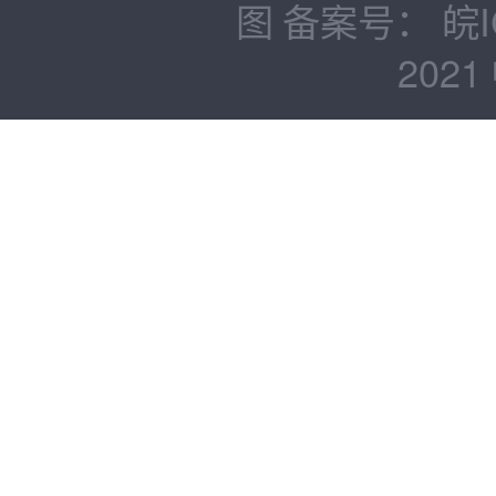
图
备案号：
皖I
2021