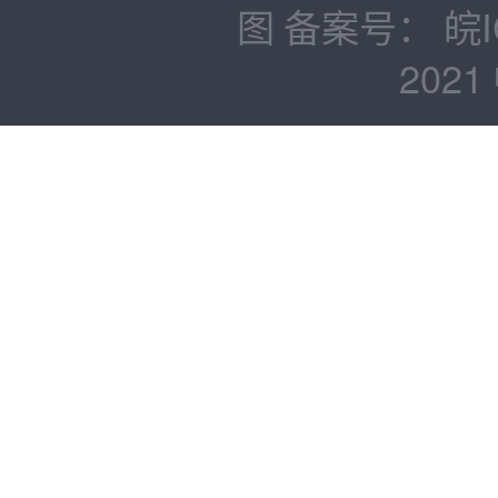
图
备案号：
皖I
2021